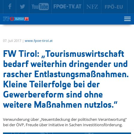
zur Hauptnavigation springen
zum Inhalt springen
Tog
ma
me
07. Juli 2017 |
www.fpoe-tirol.at
FW Tirol: „Tourismuswirtschaft
bedarf weiterhin dringender und
rascher Entlastungsmaßnahmen.
Kleine Teilerfolge bei der
Gewerbereform sind ohne
weitere Maßnahmen nutzlos.“
Verwunderung über „Neuentdeckung der politischen Verantwortung“
bei der ÖVP, Freude über Initiative in Sachen Investitionsförderung.