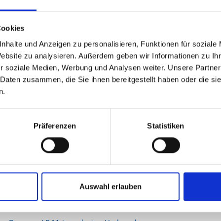
gkeiten
Cookies
nhalte und Anzeigen zu personalisieren, Funktionen für soziale
k: „Öffentlicher Zugang zum Achensee muss erhalten
Website zu analysieren. Außerdem geben wir Informationen zu I
– Grünflächen schützen und Einsatzkräfte
r soziale Medien, Werbung und Analysen weiter. Unsere Partner
ren!“
6 |
Landtag
 Daten zusammen, die Sie ihnen bereitgestellt haben oder die s
n.
 „Nächtigungs-Trick statt echter Politik - Regierung
Erfolg im Tourismus vor.“
Präferenzen
Statistiken
026 |
Nationalrat
ner: „Landeshauptmann Mattle ist nicht mehr Herr
en Haus – Chaos, Stillstand und Streit in der
ng
Auswahl erlauben
026 |
Landtag