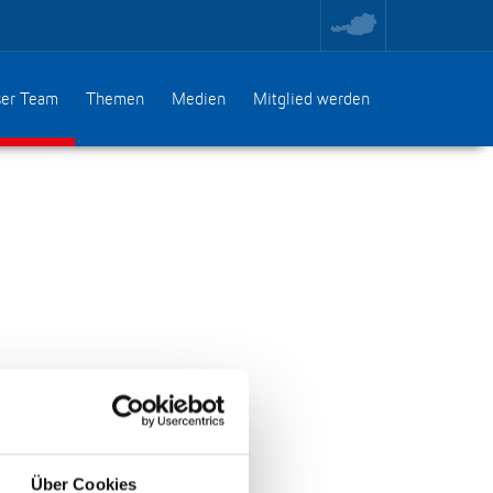
toggle
region
menu
er Team
Themen
Medien
Mitglied werden
l
Über Cookies