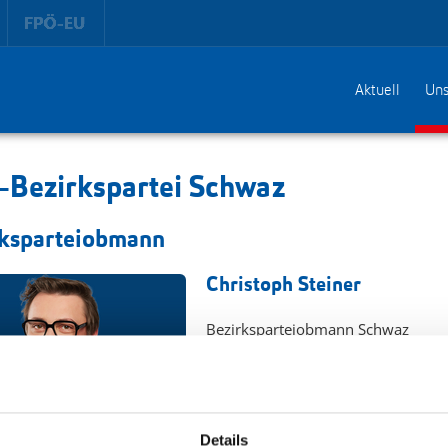
Aktuell
Uns
Bezirkspartei Schwaz
rksparteiobmann
Christoph Steiner
Bezirksparteiobmann Schwaz
Email:
christoph.steiner(at)fpoe.tiro
Details