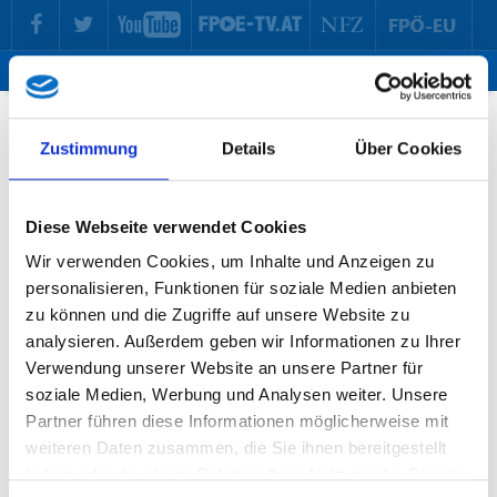
zur Hauptnavigation springen
zum Inhalt springen
Tog
ma
me
Parlamentsklub
Zustimmung
Details
Über Cookies
Die freiheitlichen Mitglieder des Nationalrates aus dem Bundesland
Tirol.
Diese Webseite verwendet Cookies
Wir verwenden Cookies, um Inhalte und Anzeigen zu
Peter Wurm
personalisieren, Funktionen für soziale Medien anbieten
stv. Klubobmann | Konsumentenschutzsprecher
zu können und die Zugriffe auf unsere Website zu
analysieren. Außerdem geben wir Informationen zu Ihrer
Verwendung unserer Website an unsere Partner für
Dr. Barbara Kolm
soziale Medien, Werbung und Analysen weiter. Unsere
Partner führen diese Informationen möglicherweise mit
Nationalratsabgeordnete | Wirtschaftssprecherin
weiteren Daten zusammen, die Sie ihnen bereitgestellt
haben oder die sie im Rahmen Ihrer Nutzung der Dienste