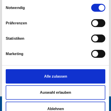
gesammelt haben.
Christofer Ranzmaier
Einwilligungsauswahl
Notwendig
Nationalratsabgeordneter | Südtirolsprecher
Präferenzen
Christoph Steiner
Statistiken
Nationalratsabgeordneter | Tourismussprecher
Marketing
Alle zulassen
© 2026 Freiheitliche Partei Österreichs. Alle Rechte vorbehalten.
Auswahl erlauben
Ablehnen