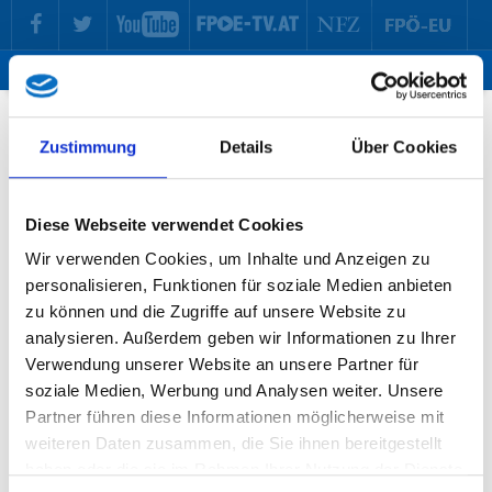
zur Hauptnavigation springen
zum Inhalt springen
Tog
ma
me
Seite nicht gefunden!
Zustimmung
Details
Über Cookies
Die von Ihnen aufgerufene Seite existiert leider nicht !
Diese Webseite verwendet Cookies
Wir verwenden Cookies, um Inhalte und Anzeigen zu
personalisieren, Funktionen für soziale Medien anbieten
zu können und die Zugriffe auf unsere Website zu
analysieren. Außerdem geben wir Informationen zu Ihrer
Verwendung unserer Website an unsere Partner für
soziale Medien, Werbung und Analysen weiter. Unsere
Partner führen diese Informationen möglicherweise mit
weiteren Daten zusammen, die Sie ihnen bereitgestellt
haben oder die sie im Rahmen Ihrer Nutzung der Dienste