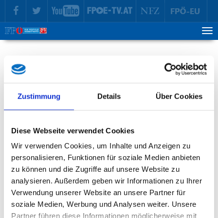
zur Hauptnavigation springen
zum Inhalt springen
Tog
ma
me
FPÖ-Bezirkspartei Kufstein
Bezirksparteiobmann
Zustimmung
Details
Über Cookies
Andreas Gang
Diese Webseite verwendet Cookies
Bezirksparteiobmann Kufstein
Wir verwenden Cookies, um Inhalte und Anzeigen zu
Email:
andreas.gang(at)fpoe.tirol
personalisieren, Funktionen für soziale Medien anbieten
zu können und die Zugriffe auf unsere Website zu
Neuigkeiten
analysieren. Außerdem geben wir Informationen zu Ihrer
Verwendung unserer Website an unsere Partner für
Gang: „Mattle darf nicht tatenlos zusehen.“
soziale Medien, Werbung und Analysen weiter. Unsere
29. Juli 2026 |
Landtag
Partner führen diese Informationen möglicherweise mit