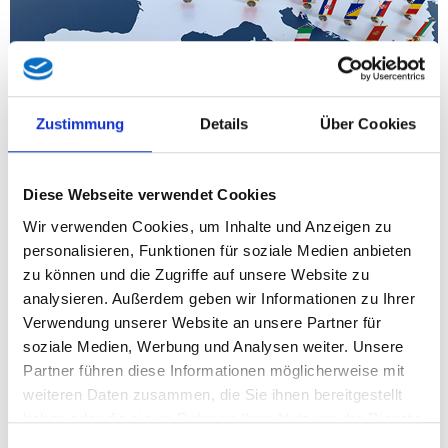
Zustimmung
Details
Über Cookies
Wir bekennen uns zu einem Europa der historisch
gewachsenen Völker und autochthonen Volksgruppen und
lehnen eine künstliche Gleichschaltung der vielfältigen
Diese Webseite verwendet Cookies
europäischen Sprachen und Kulturen durch erzwungenen
Wir verwenden Cookies, um Inhalte und Anzeigen zu
Multikulturalismus, Globalisierung und Massenzuwanderung
personalisieren, Funktionen für soziale Medien anbieten
entschieden ab. Europa ist nicht auf das politische Projekt der
zu können und die Zugriffe auf unsere Website zu
Europäischen Union zu reduzieren.
analysieren. Außerdem geben wir Informationen zu Ihrer
Wir bekennen uns zu einem Europa der selbstbestimmten
Verwendung unserer Website an unsere Partner für
Völker und Vaterländer und zur europäischen
soziale Medien, Werbung und Analysen weiter. Unsere
Zusammenarbeit nach den Grundsätzen der Subsidiarität und
Partner führen diese Informationen möglicherweise mit
des Föderalismus. Das künftige Schicksal Europas muss von
weiteren Daten zusammen, die Sie ihnen bereitgestellt
der Gestaltungsfreiheit seiner Staaten geprägt sein.
haben oder die sie im Rahmen Ihrer Nutzung der Dienste
Ziel der europäischen Integration ist die Gemeinschaft jener
gesammelt haben.