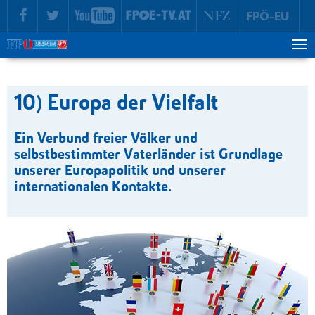
zur Hauptnavigation springen
zum Inhalt springen
Tog
ma
me
10) Europa der Vielfalt
Ein Verbund freier Völker und
selbstbestimmter Vaterländer ist Grundlage
unserer Europapolitik und unserer
internationalen Kontakte.