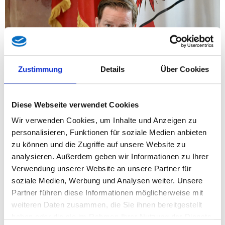
Zustimmung
Details
Über Cookies
Diese Webseite verwendet Cookies
Wir verwenden Cookies, um Inhalte und Anzeigen zu
FPÖ-Landesparteiobmann KO LAbg. Mag. Markus Abwerzger
personalisieren, Funktionen für soziale Medien anbieten
übt scharfe Kritik an diesem fatalen Signal: „Der Brenner-
zu können und die Zugriffe auf unsere Website zu
Zulauf erst 2045 ist keine Option. Die Zukunft des
analysieren. Außerdem geben wir Informationen zu Ihrer
Transitverkehrs steht und fällt mit einem voll ausgelasteten
Verwendung unserer Website an unsere Partner für
Brenner-Basistunnel. Ohne die Unterinntaltrasse gibt es auch
soziale Medien, Werbung und Analysen weiter. Unsere
keine Zulaufstrecken in Bayern. Die Deutschen warten nur auf
Partner führen diese Informationen möglicherweise mit
ein Argument, um das Vorhaben in die Länge zu ziehen. Der
weiteren Daten zusammen, die Sie ihnen bereitgestellt
BBT kann ein echter Game Changer sein, aber nur, wenn auch
haben oder die sie im Rahmen Ihrer Nutzung der Dienste
die Bundesregierung ihre Verpflichtungen gegenüber Tirol