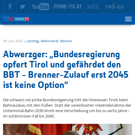
zur Hauptnavigation springen
zum Inhalt springen
Tog
ma
me
09. Juni 2026 |
Landtag
,
Nationalrat
,
Bezirke
Abwerzger: „Bundesregierung
opfert Tirol und gefährdet den
BBT - Brenner-Zulauf erst 2045
ist keine Option“
Die schwarz-rot-pinke Bundesregierung tritt die Interessen Tirols beim
Bahnausbau mit den Füßen. Statt der vereinbarten Inbetriebnahme der
Unterinntal-Bahn 2039 droht eine Verschiebung um bis zu sechs Jahre –
im schlimmsten Fall bis 2045.