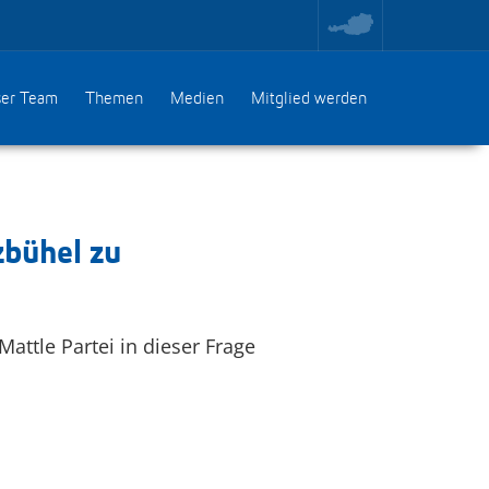
toggle
region
menu
er Team
Themen
Medien
Mitglied werden
zbühel zu
attle Partei in dieser Frage