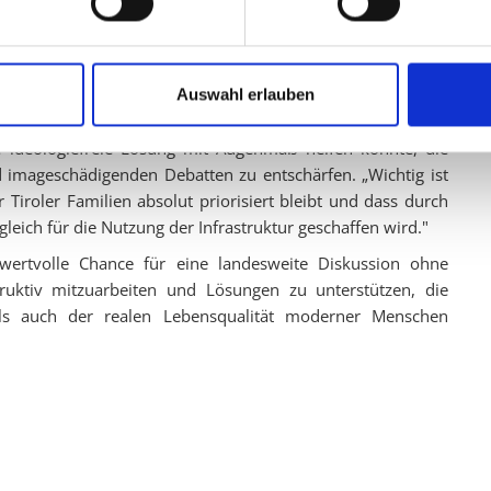
nschen übereinstimmt", erklärt Abwerzger. In Zeiten von
ter Mobilität sei es nur verständlich, dass Bürger neben
ort in Tirol nutzen möchten – etwa für Erholung, Telearbeit
pekulation, sondern um echte Lebensqualität in unserer
Auswahl erlauben
ideologiefreie Lösung mit Augenmaß helfen könnte, die
nd imageschädigenden Debatten zu entschärfen. „Wichtig ist
Tiroler Familien absolut priorisiert bleibt und dass durch
eich für die Nutzung der Infrastruktur geschaffen wird."
e wertvolle Chance für eine landesweite Diskussion ohne
struktiv mitzuarbeiten und Lösungen zu unterstützen, die
ls auch der realen Lebensqualität moderner Menschen