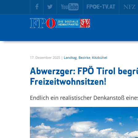
zur Hauptnavigation springen
zum Inhalt springen
17. Dezember 2025 |
Landtag
,
Bezirke
,
Kitzbühel
Abwerzger: FPÖ Tirol begr
Freizeitwohnsitzen!
Endlich ein realistischer Denkanstoß eine