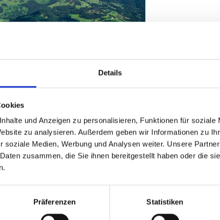
Details
Cookies
nhalte und Anzeigen zu personalisieren, Funktionen für soziale
Website zu analysieren. Außerdem geben wir Informationen zu I
r soziale Medien, Werbung und Analysen weiter. Unsere Partner
 Daten zusammen, die Sie ihnen bereitgestellt haben oder die s
ag. Markus Abwerzger und der FPÖ-Tourismussprecher und
n.
rüßen den aktuellen Vorstoß von Kitzbühels Bürgermeister
eizeitwohnsitzen „mit Augenmaß" zu prüfen und qualifizierte
Präferenzen
Statistiken
end positiver und pragmatischer Denkanstoß, der mit der