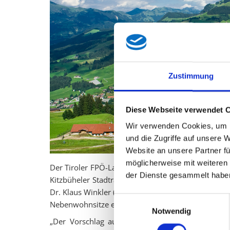
Zustimmung
Diese Webseite verwendet 
Wir verwenden Cookies, um I
und die Zugriffe auf unsere 
Website an unsere Partner fü
möglicherweise mit weiteren
Der Tiroler FPÖ-Landesparteiobmann KO LAbg. M
der Dienste gesammelt habe
Kitzbüheler Stadtrat LAbg. Alexander Gamper beg
Dr. Klaus Winkler (ÖVP), eine Legalisierung von Fr
Einwilligungsauswahl
Nebenwohnsitze einzuführen.
Notwendig
„Der Vorschlag aus Kitzbühel ist ein überrasch