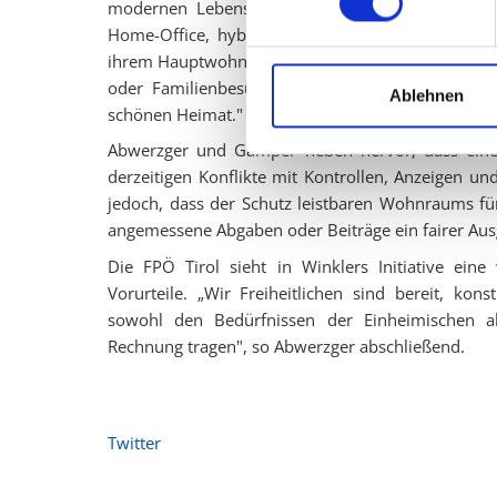
modernen Lebens- und Arbeitsrealität vieler Me
Home-Office, hybriden Arbeitsmodellen und erhöh
ihrem Hauptwohnsitz einen qualifizierten Rückzugs
oder Familienbesuche. „Hier geht es nicht um S
Ablehnen
schönen Heimat."
Abwerzger und Gamper heben hervor, dass eine 
derzeitigen Konflikte mit Kontrollen, Anzeigen u
jedoch, dass der Schutz leistbaren Wohnraums für 
angemessene Abgaben oder Beiträge ein fairer Ausgl
Die FPÖ Tirol sieht in Winklers Initiative ein
Vorurteile. „Wir Freiheitlichen sind bereit, kon
sowohl den Bedürfnissen der Einheimischen a
Rechnung tragen", so Abwerzger abschließend.
Twitter