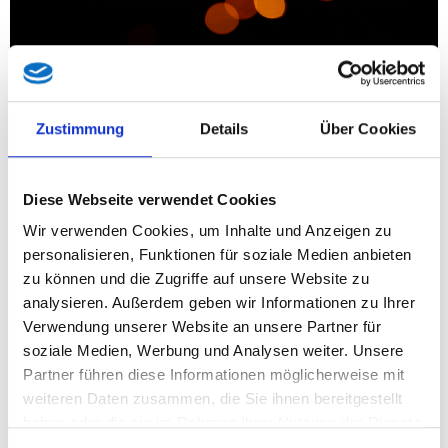
Zustimmung
Details
Über Cookies
Diese Webseite verwendet Cookies
Wir verwenden Cookies, um Inhalte und Anzeigen zu
„Mit großer Trauer, aber auch tiefem Respekt nehmen wir
personalisieren, Funktionen für soziale Medien anbieten
Abschied von Hermine Orian, einer außergewöhnlichen Frau
zu können und die Zugriffe auf unsere Website zu
und großen Tirolerin, die am 15. Mai im Alter von 106 Jahren
analysieren. Außerdem geben wir Informationen zu Ihrer
friedlich im Herrn entschlafen ist. Sie war auch nach der
Verwendung unserer Website an unsere Partner für
Zerreißung Tirols und Annexion Südtirols durch Italien eine
soziale Medien, Werbung und Analysen weiter. Unsere
Österreicherin durch und durch und blieb ihr Leben lang eine
Partner führen diese Informationen möglicherweise mit
mutige Kämpferin für Heimat und Identität sowie eine
weiteren Daten zusammen, die Sie ihnen bereitgestellt
Persönlichkeit, die unser Land nachhaltig geprägt hat“, erklärt
haben oder die sie im Rahmen Ihrer Nutzung der Dienste
die Tiroler LAbg. und Südtirol Sprecherin Gudrun Kofler, BA.
gesammelt haben.