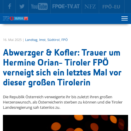
zur Hauptnavigation springen
zum Inhalt springen
Tog
ma
me
16. Mai 2025 |
Landtag
,
Imst
,
Südtirol
,
FPÖ
Abwerzger & Kofler: Trauer um
Hermine Orian- Tiroler FPÖ
verneigt sich ein letztes Mal vor
dieser großen Tirolerin
Die Republik Österreich verweigerte ihr bis zuletzt ihren großen
Herzenswunsch, als Österreicherin sterben zu können und die Tiroler
Landesregierung sah tatenlos zu.