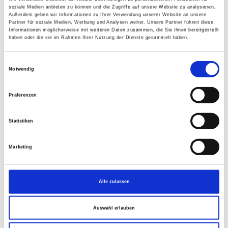
groß angekündigte Versprechen PV Anlagen auf allen
soziale Medien anbieten zu können und die Zugriffe auf unsere Website zu analysieren.
öffentlichen Gebäuden zu installieren, endlich umzusetzen.
Außerdem geben wir Informationen zu Ihrer Verwendung unserer Website an unsere
Partner für soziale Medien, Werbung und Analysen weiter. Unsere Partner führen diese
„Tirol braucht heimischen Sonnenstrom – aber nicht auf
Informationen möglicherweise mit weiteren Daten zusammen, die Sie ihnen bereitgestellt
haben oder die sie im Rahmen Ihrer Nutzung der Dienste gesammelt haben.
Kosten unserer einzigartigen Natur, unserer Landschaft und
des Tourismus. Die klare Priorisierung auf bereits versiegelten
Einwilligungsauswahl
oder genutzten Flächen ist richtig. Jetzt muss endlich auch bei
Notwendig
allen öffentlichen Gebäuden geliefert werden statt nur
angekündigt“, so Abwerzger. Die FPÖ unterstütze die
Präferenzen
Ausweisung von Beschleunigungsgebieten, kommunalen
Abwasserbeseitigungsanlagen, Fahrbahnüberdachungen,
Statistiken
Lärmschutzwänden und Dächern. Auch Randbereiche in
Skigebieten sowie abgeschlossene Deponien mit ökologischer
Marketing
Baubegleitung könnten einen Beitrag leisten – vorausgesetzt,
sensible Räume wie Gewässer, Uferböschungen, Feucht- und
Schutzgebiete sowie landwirtschaftliche Vorsorgeflächen
Alle zulassen
blieben tabu.
„Auch die Hinweise des stellvertretenden
Auswahl erlauben
Landesumweltanwalts sind wichtig: Auwälder müssen in den