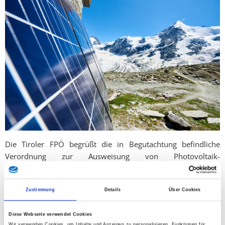
Die Tiroler FPÖ begrüßt die in Begutachtung befindliche
Verordnung zur Ausweisung von Photovoltaik-
Beschleunigungsgebieten grundsätzlich als notwendigen
Schritt, um den Sonnenstrom-Ausbau zu beschleunigen und
die Energieautonomie 2050 zu erreichen. Gleichzeitig fordert
Zustimmung
Details
Über Cookies
FPÖ-Landesparteiobmann KO LAbg. Mag. Markus Abwerzger
die Landesregierung unter LH Anton Mattle definitiv auf, das
Diese Webseite verwendet Cookies
Wir verwenden Cookies, um Inhalte und Anzeigen zu personalisieren, Funktionen für