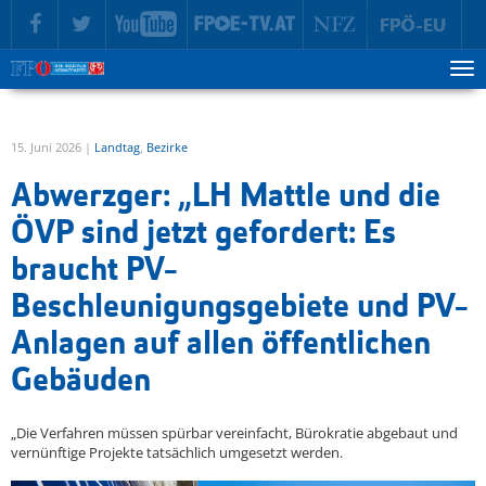
zur Hauptnavigation springen
zum Inhalt springen
Tog
ma
me
15. Juni 2026 |
Landtag
,
Bezirke
Abwerzger: „LH Mattle und die
ÖVP sind jetzt gefordert: Es
braucht PV-
Beschleunigungsgebiete und PV-
Anlagen auf allen öffentlichen
Gebäuden
„Die Verfahren müssen spürbar vereinfacht, Bürokratie abgebaut und
vernünftige Projekte tatsächlich umgesetzt werden.