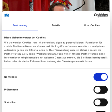
Zustimmung
Details
Über Cookies
Diese Webseite verwendet Cookies
Wir verwenden Cookies, um Inhalte und Anzeigen zu personalisieren, Funktionen für
soziale Medien anbieten zu können und die Zugriffe auf unsere Website zu analysieren.
Außerdem geben wir Informationen zu Ihrer Verwendung unserer Website an unsere
Partner für soziale Medien, Werbung und Analysen weiter. Unsere Partner führen diese
Informationen möglicherweise mit weiteren Daten zusammen, die Sie ihnen bereitgestellt
haben oder die sie im Rahmen Ihrer Nutzung der Dienste gesammelt haben.
Die jüngsten Aussagen der Tiroler ÖVP-Bildungslandesrätin
Dr. Cornelia Hagele hinsichtlich Studiengebühren. Wörtlich
Einwilligungsauswahl
Notwendig
wird sie zitiert; „Unis sollten autonom ‚moderate und sozial
abgefederte Studienbeiträge‘ einheben können“, nimmt der
Präferenzen
Tiroler FPÖ-Landesparteiobmann KO LAbg. Mag. Markus
Abwerzger zum Anlass wiederholt die Studienbedingungen zu
Statistiken
kritisieren: „Qualität und Angebot passen oftmals nicht
zusammen, was vor allem die räumlichen und personellen