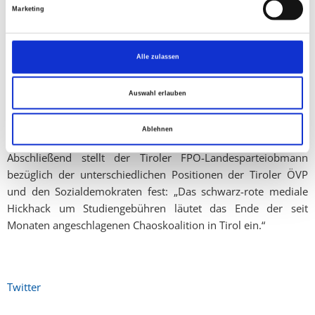
Kapazitäten betrifft“, stellt Mag. Abwerzger eingangs fest.
Marketing
Eine ersthafte seriöse Diskussion um Studiengebühren müsse
für den Tiroler FPÖ-Chef erlaubt sein: „Wenn
Alle zulassen
Studiengebühren, dann sozial absolut gerecht gestaffelt,
Studienerfolge und rasche Fortschritte müssen sich als Bonus
Auswahl erlauben
bemerkbar machen und die Einnahmen aus den Gebühren
müssen den Universtäten zu Gute kommen“, stellt Mag.
Ablehnen
Abwerzger dezidiert fest.
Abschließend stellt der Tiroler FPÖ-Landesparteiobmann
bezüglich der unterschiedlichen Positionen der Tiroler ÖVP
und den Sozialdemokraten fest: „Das schwarz-rote mediale
Hickhack um Studiengebühren läutet das Ende der seit
Monaten angeschlagenen Chaoskoalition in Tirol ein.“
Twitter