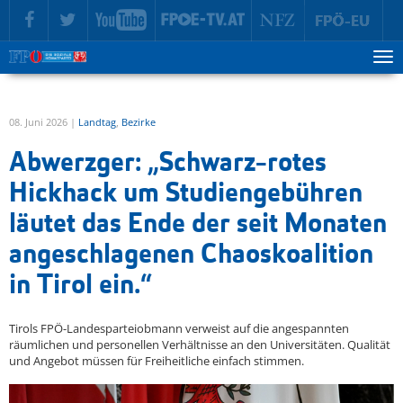
zur Hauptnavigation springen
zum Inhalt springen
Tog
ma
me
08. Juni 2026 |
Landtag
,
Bezirke
Abwerzger: „Schwarz-rotes
Hickhack um Studiengebühren
läutet das Ende der seit Monaten
angeschlagenen Chaoskoalition
in Tirol ein.“
Tirols FPÖ-Landesparteiobmann verweist auf die angespannten
räumlichen und personellen Verhältnisse an den Universitäten. Qualität
und Angebot müssen für Freiheitliche einfach stimmen.