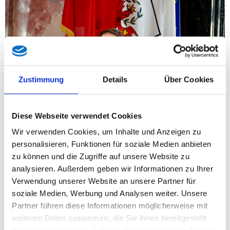
Zustimmung
Details
Über Cookies
Diese Webseite verwendet Cookies
Wir verwenden Cookies, um Inhalte und Anzeigen zu
personalisieren, Funktionen für soziale Medien anbieten
„Die Wipptaler Bürgermeister und LH Mattle haben heute
zu können und die Zugriffe auf unsere Website zu
genau das gefordert, was die FPÖ Tirol seit Jahren
analysieren. Außerdem geben wir Informationen zu Ihrer
unermüdlich einfordert: Schluss mit der Transit-Lawine,
Verwendung unserer Website an unsere Partner für
Beibehaltung aller Fahrverbote, echte Kostenwahrheit auf der
soziale Medien, Werbung und Analysen weiter. Unsere
Straße und kein weiterer Ausbau der A13. Wir begrüßen, dass
Partner führen diese Informationen möglicherweise mit
die ÖVP dominierte Landesregierung endlich nachzieht – auch
weiteren Daten zusammen, die Sie ihnen bereitgestellt
wenn es nur ein Papier ist“, stellt der Tiroler FPÖ-