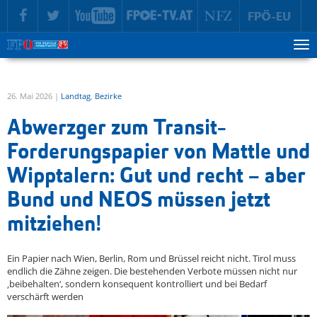
zur Hauptnavigation springen
zum Inhalt springen
Tog
ma
me
26. Mai 2026 |
Landtag
,
Bezirke
Abwerzger zum Transit-
Forderungspapier von Mattle und
Wipptalern: Gut und recht – aber
Bund und NEOS müssen jetzt
mitziehen!
Ein Papier nach Wien, Berlin, Rom und Brüssel reicht nicht. Tirol muss
endlich die Zähne zeigen. Die bestehenden Verbote müssen nicht nur
‚beibehalten‘, sondern konsequent kontrolliert und bei Bedarf
verschärft werden