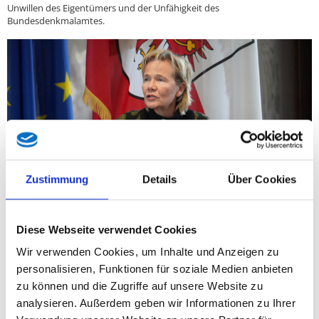
Unwillen des Eigentümers und der Unfähigkeit des
Bundesdenkmalamtes.
Zustimmung
Details
Über Cookies
Diese Webseite verwendet Cookies
Die aktuelle parlamentarische Anfragebeantwortung von SPÖ-
Wir verwenden Cookies, um Inhalte und Anzeigen zu
Vizekanzler Andreas Babler zur Anfrage des Tiroler FPÖ-
personalisieren, Funktionen für soziale Medien anbieten
Nationalrat Peter Wurm und weiterer Abgeordneter bezüglich
zu können und die Zugriffe auf unsere Website zu
des fragwürdigen Abrisses des ehemaligen Gasthauses
analysieren. Außerdem geben wir Informationen zu Ihrer
Weisses Rössl in Gries am Brenner bestärkt die FPÖ-