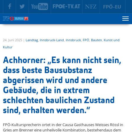
zur Hauptnavigation springen
zum Inhalt springen
Tog
ma
me
24. Juni 2025 |
Landtag
,
Innsbruck-Land
,
Innsbruck
,
FPÖ
,
Bauten
,
Kunst und
Kultur
Achhorner: „Es kann nicht sein,
dass beste Bausubstanz
abgerissen wird und andere
Gebäude, die in extrem
schlechten baulichen Zustand
sind, erhalten werden.“
FPÖ-Kultursprecherin ortet in der Causa Gasthauses Weisses Rössl in
Gries am Brenner eine unheilvolle Kombination, bestehendaus dem