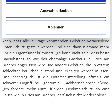
bautechnischen und wirtschaftlichen Belangen - im
Bundesdenkmalamts - werden die Eigentümer dann völlig
Auswahl erlauben
alleine gelassen. Es gibt keine Betreuung oder Beratung
betreffend Nutzung, Finanzierung und
Förderungsmöglichkeiten.“
Ablehnen
Kritik übt die FPÖ-Politikerin auch daran, dass es nicht sein
kann, dass alle in Frage kommenden Gebäude vorauseilend
unter Schutz gestellt werden und sich dann niemand mehr
um die Eigentümer kümmert. „Es kann nicht sein, dass beste
Bausubstanz so wie das ehemalige Gasthaus in Gries am
Brenner abgerissen wird und andere Gebäude, die in extrem
schlechten baulichen Zustand sind, erhalten werden müssen.
Und nachträglich ist die Unterschutzstellung oftmals ein
schwerer Eingriff ins Eigentum.“ DI Achhorner abschließend:
„Ich fordere mehr Mittel für den Denkmalschutz, so eine
Causa wie in Gries am Brenner, darf sich nicht wiederholen.“