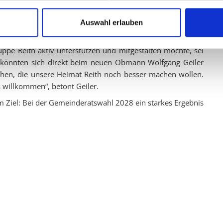
pe ein klares Signal für eine bürgernahe, mutige und
n eine Politik, die die Menschen vor Ort ernst nimmt und sich
Auswahl erlauben
Gang.
pe Reith aktiv unterstützen und mitgestalten möchte, sei
te könnten sich direkt beim neuen Obmann Wolfgang Geiler
chen, die unsere Heimat Reith noch besser machen wollen.
s willkommen“, betont Geiler.
em Ziel: Bei der Gemeinderatswahl 2028 ein starkes Ergebnis