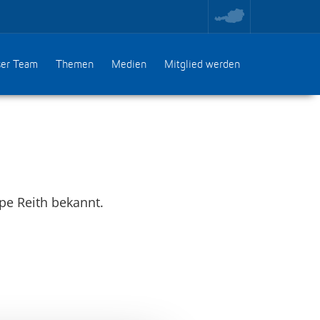
toggle
region
menu
er Team
Themen
Medien
Mitglied werden
ppe Reith bekannt.