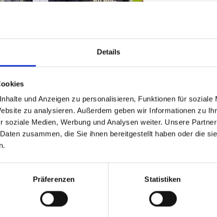
Details
Cookies
nhalte und Anzeigen zu personalisieren, Funktionen für soziale
Website zu analysieren. Außerdem geben wir Informationen zu I
r soziale Medien, Werbung und Analysen weiter. Unsere Partner
 Daten zusammen, die Sie ihnen bereitgestellt haben oder die s
h LAbg. Andreas Gang zeigte sich sehr zufrieden mit der
n.
am herzlich: „Ich bin stolz und dankbar, dass in Reith nun
nden ist. Obmann Wolfgang Geiler ist der richtige Mann zur
en Haltung und seinem echten Engagement für die Menschen in
Präferenzen
Statistiken
essen der Reither Bürger kraftvoll vertreten. Ich wünsche
 von Herzen viel Erfolg beim Aufbau der Ortsgruppe und
ratswahl 2028.“