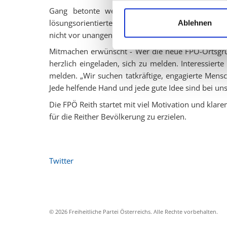
Gang betonte weiter, dass die neue Ortsgrup
lösungsorientierte Politik in Reith sei. „Wir wolle
Ablehnen
nicht vor unangenehmen Wahrheiten scheut“, so 
Mitmachen erwünscht - Wer die neue FPÖ-Ortsgrup
herzlich eingeladen, sich zu melden. Interessier
melden. „Wir suchen tatkräftige, engagierte Mens
Jede helfende Hand und jede gute Idee sind bei un
Die FPÖ Reith startet mit viel Motivation und klar
für die Reither Bevölkerung zu erzielen.
Twitter
© 2026 Freiheitliche Partei Österreichs. Alle Rechte vorbehalten.