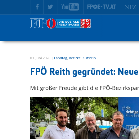
zur Hauptnavigation springen
zum Inhalt springen
03. Juni 2026 |
Landtag
,
Bezirke
,
Kufstein
FPÖ Reith gegründet: Neue
Mit großer Freude gibt die FPÖ-Bezirkspar