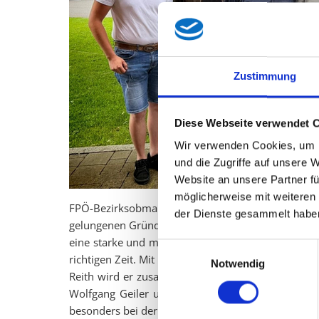
Zustimmung
Diese Webseite verwendet 
Wir verwenden Cookies, um I
und die Zugriffe auf unsere 
Website an unsere Partner fü
möglicherweise mit weiteren
FPÖ-Bezirksobmann und Bürgermeister von Kramsac
der Dienste gesammelt habe
gelungenen Gründung und gratulierte dem neuen Te
eine starke und motivierte FPÖ-Ortsgruppe entsta
Einwilligungsauswahl
richtigen Zeit. Mit seiner Erfahrung, seiner klar
Notwendig
Reith wird er zusammen mit seinem Team die Inter
Wolfgang Geiler und seiner gesamten Mannschaft
besonders bei der Vorbereitung auf die Gemeinde