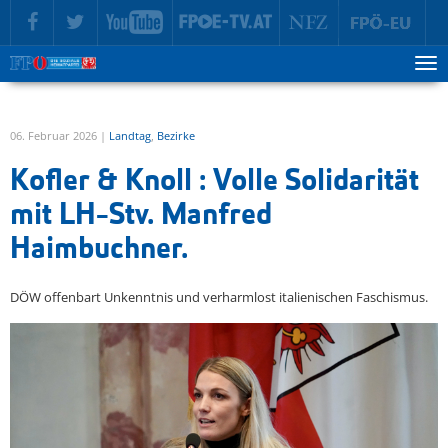
zur Hauptnavigation springen
zum Inhalt springen
Tog
ma
me
06. Februar 2026 |
Landtag
,
Bezirke
Kofler & Knoll : Volle Solidarität
mit LH-Stv. Manfred
Haimbuchner.
DÖW offenbart Unkenntnis und verharmlost italienischen Faschismus.