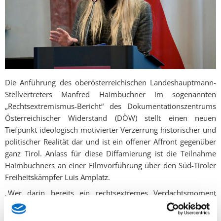
Die Anführung des oberösterreichischen Landeshauptmann-
Stellvertreters Manfred Haimbuchner im sogenannten
„Rechtsextremismus-Bericht“ des Dokumentationszentrums
Österreichischer Widerstand (DÖW) stellt einen neuen
Tiefpunkt ideologisch motivierter Verzerrung historischer und
politischer Realität dar und ist ein offener Affront gegenüber
ganz Tirol. Anlass für diese Diffamierung ist die Teilnahme
Haimbuchners an einer Filmvorführung über den Süd-Tiroler
Freiheitskämpfer Luis Amplatz.
„Wer darin bereits ein rechtsextremes Verdachtsmoment
erkennen will, offenbart weniger Sorge um Demokratie als
vielmehr eine eklatante Unkenntnis – oder bewusste