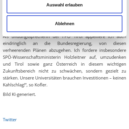
Auswahl erlauben
Kahlschlag stellen und gegenüber der Bundesregierung eine
starke Stimme für die Universitäten und die Länder erheben.
Tirol darf nicht zum Verlierer einer ideologisch getriebenen
Ablehnen
Sparpolitik werden!
Als Bildungssprecherin der FPÖ Tirol appelliere ich auch
eindringlich an die Bundesregierung, von diesen
verheerenden Plänen abzugehen. Ich fordere insbesondere
SPÖ-Wissenschaftsministerin Holzleitner auf, umzudenken
und Tirol sowie ganz Österreich in diesem wichtigen
Zukunftsbereich nicht zu schwächen, sondern gezielt zu
stärken. Unsere Universitäten brauchen Investitionen – keinen
Kahlschlag!“, so Kofler.
Bild KI-generiert.
Twitter