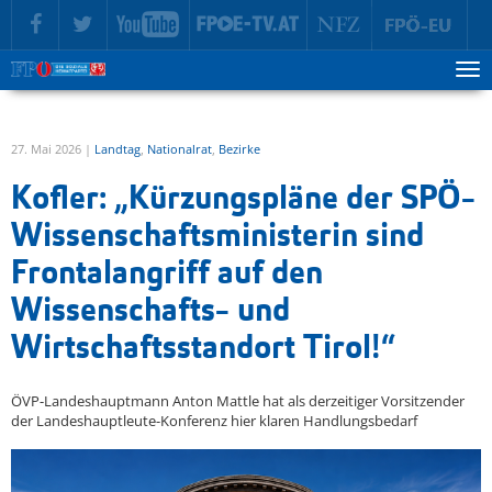
zur Hauptnavigation springen
zum Inhalt springen
Tog
ma
me
27. Mai 2026 |
Landtag
,
Nationalrat
,
Bezirke
Kofler: „Kürzungspläne der SPÖ-
Wissenschaftsministerin sind
Frontalangriff auf den
Wissenschafts- und
Wirtschaftsstandort Tirol!“
ÖVP-Landeshauptmann Anton Mattle hat als derzeitiger Vorsitzender
der Landeshauptleute-Konferenz hier klaren Handlungsbedarf