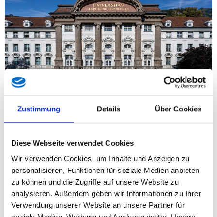
Zustimmung
Details
Über Cookies
Die von SPÖ-Wissenschaftsministerin Eva-Maria Holzleitner
geplanten massiven Kürzungen bei den Bundesmitteln für die
Diese Webseite verwendet Cookies
Universitäten betreffen auch Tirol schwer. Statt in Bildung,
Forschung und Zukunft zu investieren, setzt die
Wir verwenden Cookies, um Inhalte und Anzeigen zu
Bundesregierung den Sparstift an zentralen Einrichtungen wie
personalisieren, Funktionen für soziale Medien anbieten
der Universität Innsbruck und der Medizinischen Universität
zu können und die Zugriffe auf unsere Website zu
Innsbruck an. „Das ist ein Frontalangriff auf unseren
analysieren. Außerdem geben wir Informationen zu Ihrer
Wissenschafts- und Wirtschaftsstandort Tirol!“, erklärt die
Verwendung unserer Website an unsere Partner für
Tiroler FPÖ LAbg. und Bildungssprecherin Gudrun Kofler,
soziale Medien, Werbung und Analysen weiter. Unsere