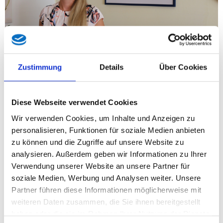
Zustimmung
Details
Über Cookies
„Die jüngste Entscheidung von ÖVP und SPÖ im Ausschuss für
Föderalismus, Europäische Integration und Europaregion Tirol
Diese Webseite verwendet Cookies
ist ein weiterer Beweis für deren wahres Gesicht: Anstatt die
Wir verwenden Cookies, um Inhalte und Anzeigen zu
berechtigten Anliegen und Sorgen der Südtiroler ernst zu
personalisieren, Funktionen für soziale Medien anbieten
nehmen, wird ein Antrag der Tiroler FPÖ auf
zu können und die Zugriffe auf unsere Website zu
Schutzmachtfunktion Österreichs für Südtirol ohne schlüssige
analysieren. Außerdem geben wir Informationen zu Ihrer
Begründung abgelehnt. Damit zeigt die sogenannte
Verwendung unserer Website an unsere Partner für
„Einheitspartei“ einmal mehr, dass sie keine klare Position
soziale Medien, Werbung und Analysen weiter. Unsere
beziehen will und sich stattdessen weiterhin auf leere
Partner führen diese Informationen möglicherweise mit
Versprechen und Symbolpolitik verlässt“, kritisiert die Tiroler
weiteren Daten zusammen, die Sie ihnen bereitgestellt
FPÖ LAbg. und Südtirol-Sprecherin Gudrun Kofler, BA.
haben oder die sie im Rahmen Ihrer Nutzung der Dienste
Während in Wien Außenministerin Meinl-Reisinger in ihrer