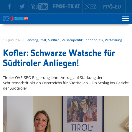
zur Hauptnavigation springen
zum Inhalt springen
Tog
ma
me
18. Juni 2025 |
Landtag
,
Imst
,
Südtirol
,
Aussenpolitik
,
Innenpolitik
,
Verfassung
Kofler: Schwarze Watsche für
Südtiroler Anliegen!
Tiroler ÖVP-SPÖ Regierung lehnt Antrag auf Stärkung der
Schutzmachtfunktion Österreichs für Südtirol ab – Ein Schlag ins Gesicht
der Südtiroler