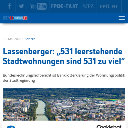
zur Hauptnavigation springen
zum Inhalt springen
Tog
ma
me
19. Mai 2026 |
Bezirke
Lassenberger: „531 leerstehende
Stadtwohnungen sind 531 zu viel“
Bundesrechnungshofbericht ist Bankrotterklärung der Wohnungspolitik
der Stadtregierung