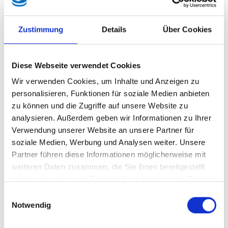
Zustimmung
Details
Über Cookies
Diese Webseite verwendet Cookies
Immer wieder wird uns von der Caprese-Regierung
Wir verwenden Cookies, um Inhalte und Anzeigen zu
vorgebetet wie viele Wohnungen in Innsbruck doch leer
personalisieren, Funktionen für soziale Medien anbieten
stehen. Die Wohnungen unter städtischer Vergabe werden
zu können und die Zugriffe auf unsere Website zu
jedoch immer wieder ignoriert, wie der
analysieren. Außerdem geben wir Informationen zu Ihrer
Bundesrechnungshofbericht aufdeckt. 531 Stadtwohnungen
Verwendung unserer Website an unsere Partner für
die leer stehen sind in etwa 13% des gesamten Leerstandes",
soziale Medien, Werbung und Analysen weiter. Unsere
was FPÖ-Stadtrat Markus Lassenberger so nicht dulden
Partner führen diese Informationen möglicherweise mit
kann.
weiteren Daten zusammen, die Sie ihnen bereitgestellt
Die Hausaufgaben werden einfach nicht gemacht. Bereits im
haben oder die sie im Rahmen Ihrer Nutzung der Dienste
Jahr 2023 und 2024 deckten Anfragen im Gemeinderat auf,
gesammelt haben.
Einwilligungsauswahl
dass sehr viele Wohnungen leer stehen. Damals wurde schon
Notwendig
betont, dass man sich darum kümmern werde. Bis dato hat
man aber das Gefühl, dass man mehr damit beschäftigt ist,