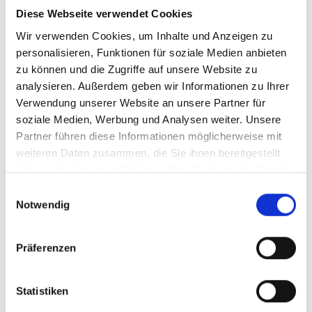
Diese Webseite verwendet Cookies
Wir verwenden Cookies, um Inhalte und Anzeigen zu
personalisieren, Funktionen für soziale Medien anbieten
zu können und die Zugriffe auf unsere Website zu
analysieren. Außerdem geben wir Informationen zu Ihrer
„Traurig aber wahr, Innsbruck kann nicht einmal mehr die
Verwendung unserer Website an unsere Partner für
„Miete“ bezahlen. Der operative Haushalt wird in roten Zahlen
soziale Medien, Werbung und Analysen weiter. Unsere
dargestellt und das bedeutet, dass man nicht einmal mehr die
Partner führen diese Informationen möglicherweise mit
Fixkosten bedienen kann“, konkretisiert FPÖ-Stadtrat Markus
weiteren Daten zusammen, die Sie ihnen bereitgestellt
Lassenberger.
haben oder die sie im Rahmen Ihrer Nutzung der Dienste
Die Stadt müsse einen Fremdkredit in der Höhe von 35
gesammelt haben.
Einwilligungsauswahl
Millionen Euro aufnehmen, die Gebühren ordentlich erhöhen
Notwendig
und damit der Bevölkerung in die Tasche greifen um
zumindest handlungsfähig zu bleiben.
Präferenzen
Noch dazu steige der Schuldenstand der Stadt Innsbruck bis
Ende 2025 auf rund 220 Millionen Euro. „Der neue
Bürgermeister und Koalitionschef der Caprese-Regierung
Statistiken
Anzengruber hat es also geschafft der erste Bürgermeister