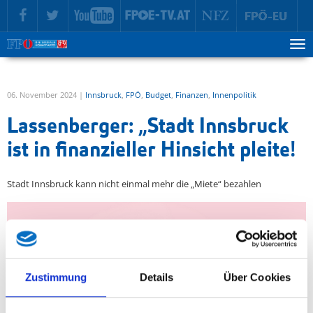
zur Hauptnavigation springen
zum Inhalt springen
Tog
ma
me
06. November 2024 |
Innsbruck
,
FPÖ
,
Budget
,
Finanzen
,
Innenpolitik
Lassenberger: „Stadt Innsbruck
ist in finanzieller Hinsicht pleite!
Stadt Innsbruck kann nicht einmal mehr die „Miete“ bezahlen
Zustimmung
Details
Über Cookies