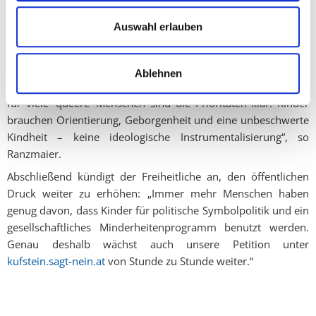
dann zeigt das vor allem, wie weit sich manch linkswoke
Aktivisten bereits von der Lebensrealität der Menschen im
Auswahl erlauben
Land entfernt haben“, erklärt er nicht ohne die HOSI darauf
hinzuweisen, „dass auch viele von ihr in aktivistische
Geiselhaft genommenen homosexuelle Menschen in dieser,
Ablehnen
wie auch in anderen Fragen hinter der FPÖ stehen. Denn auch
für viele 'queere' Menschen sind die Prioritäten klar: Kinder
brauchen Orientierung, Geborgenheit und eine unbeschwerte
Kindheit – keine ideologische Instrumentalisierung“, so
Ranzmaier.
Abschließend kündigt der Freiheitliche an, den öffentlichen
Druck weiter zu erhöhen: „Immer mehr Menschen haben
genug davon, dass Kinder für politische Symbolpolitik und ein
gesellschaftliches Minderheitenprogramm benutzt werden.
Genau deshalb wächst auch unsere Petition unter
kufstein.sagt-nein.at
von Stunde zu Stunde weiter.“