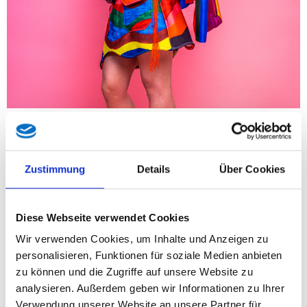
Nach den jüngsten Debatten rund um die geplante
Dragqueen-Lesung für Kinder ab vier Jahren im Kufsteiner
Rathaus verschärft FPÖ-Nationalratsabgeordneter und
Zustimmung
Details
Über Cookies
Kufsteiner Gemeinderat Christofer Ranzmaier seine Kritik an
den Verantwortlichen in Stadtpolitik und der linkswoken
Aktivistenszene: „Eine Dragqueen hat vor Vierjährigen nichts
Diese Webseite verwendet Cookies
verloren. Es ist bedauernswert, dass dieser gesellschaftliche
Wir verwenden Cookies, um Inhalte und Anzeigen zu
Konsens offenbar kein politischer Konsens mehr ist.“
personalisieren, Funktionen für soziale Medien anbieten
Besonders deutlich reagiert Ranzmaier auf die
zu können und die Zugriffe auf unsere Website zu
Rechtfertigungen des Kufsteiner Bürgermeisters, der darauf
analysieren. Außerdem geben wir Informationen zu Ihrer
verweist, dass sich einige Eltern diese Veranstaltung
Verwendung unserer Website an unsere Partner für