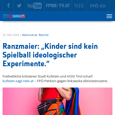
zur Hauptnavigation springen
zum Inhalt springen
Tog
ma
me
22. Mai 2026 |
Nationalrat
,
Bezirke
Ranzmaier: „Kinder sind kein
Spielball ideologischer
Experimente.“
Freiheitliche kritisieren Stadt Kufstein und HOSI Tirol scharf.
kufstein.sagt-nein.at
– FPÖ-Petition gegen linkswoke Aktivistenszene.