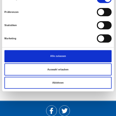
Zurück
Präferenzen
Statistiken
Marketing
Alle zulassen
Auswahl erlauben
Ablehnen
© 2026 Freiheitliche Partei Österreichs. Alle Rechte vorbehalten.