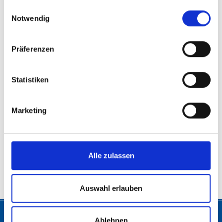
gesammelt haben.
Einwilligungsauswahl
Notwendig
Präferenzen
Statistiken
Facebook
Instagram
Marketing
Zurück
Alle zulassen
© 2026 Freiheitliche Partei Österreichs. Alle Rechte vorbehalten.
Auswahl erlauben
Ablehnen