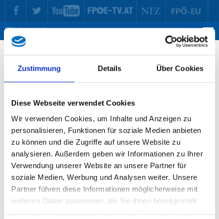
zur Hauptnavigation springen
zum Inhalt springen
Tog
ma
me
Parlamentsklub
Zustimmung
Details
Über Cookies
Die freiheitlichen Mitglieder des Nationalrates aus dem Bundesland
Tirol.
Diese Webseite verwendet Cookies
Christoph Steiner
Wir verwenden Cookies, um Inhalte und Anzeigen zu
personalisieren, Funktionen für soziale Medien anbieten
Nationalratsabgeordneter | Tourismussprecher
zu können und die Zugriffe auf unsere Website zu
analysieren. Außerdem geben wir Informationen zu Ihrer
Verwendung unserer Website an unsere Partner für
soziale Medien, Werbung und Analysen weiter. Unsere
Partner führen diese Informationen möglicherweise mit
weiteren Daten zusammen, die Sie ihnen bereitgestellt
haben oder die sie im Rahmen Ihrer Nutzung der Dienste